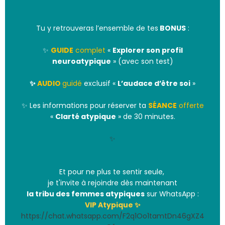
Tu y retrouveras l’ensemble de tes
BONUS
:
✨
GUIDE
complet
«
Explorer son profil
neuroatypique
» (avec son test)
✨
AUDIO
guidé
exclusif «
L’audace d’être soi
»
✨ Les informations pour réserver ta
SÉANCE
offerte
«
Clarté atypique
» de 30 minutes.
✨
Et pour ne plus te sentir seule,
je t'invite à rejoindre dès maintenant
la tribu des femmes atypiques
sur WhatsApp :
VIP Atypique ✨
https://chat.whatsapp.com/F2q1Oo1tamtDn46gXZ4