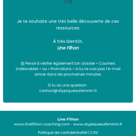
Ofg
Je te souhaite une très belle découverte de ces
ressources.
À très bientôt,
Line Filhon
📩 Pense à vérifier également ton dossier « Courriers
indésirables » ou « Promotions » si tu ne vois pas l’e-mail
arriver dans les prochaines minutes.
Si tu as une question :
contact@atypiqueaufeminin.fr
Line Filhon
www.linefilhon-coaching.com
-
www.atypiqueaufeminin.fr
Politique de confidentialité
|
CGV