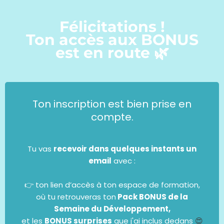
Félicitations !
Ton accès aux BONUS
est en route 🌿
Ton inscription est bien prise en
compte.
Tu vas
recevoir dans quelques instants un
email
avec :
👉 ton lien d’accès à ton espace de formation,
où tu retrouveras ton
Pack BONUS de la
Semaine du Développement,
et les
BONUS surprises
que j'ai inclus dedans
😍