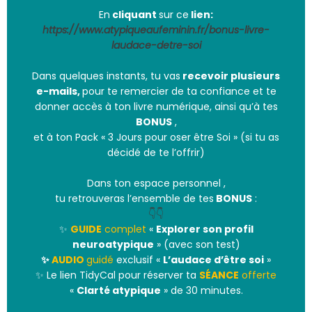
En
cliquant
sur ce
lien:
https://www.atypiqueaufeminin.fr/bonus-livre-
laudace-detre-soi
Dans quelques instants, tu vas
recevoir plusieurs
e-mails,
pour te remercier de ta confiance et te
donner accès à ton livre numérique, ainsi qu’à tes
BONUS
,
et à ton Pack « 3 Jours pour oser être Soi » (si tu as
décidé de te l’offrir)
Dans ton espace personnel ,
tu retrouveras l’ensemble de tes
BONUS
:
👇👇
✨
GUIDE
complet
«
Explorer son profil
neuroatypique
» (avec son test)
✨
AUDIO
guidé
exclusif «
L’audace d’être soi
»
✨ Le lien TidyCal pour réserver ta
SÉANCE
offerte
«
Clarté atypique
» de 30 minutes.