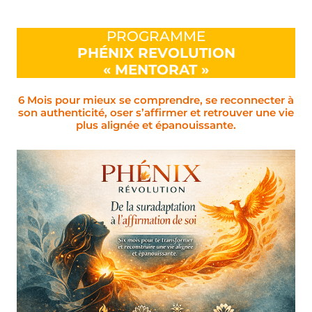
PROGRAMME
PHÉNIX REVOLUTION
« MENTORAT »
6 Mois pour mieux se comprendre, se reconnecter à
son authenticité, oser s’affirmer et retrouver une vie
plus alignée et épanouissante.