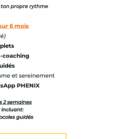
 ton propre rythme
ur 6 mois
té)
plets
o-coaching
uidés
thme et sereinement
tsApp PHENIX
es 2 semaines
) incluant:
tocoles guidés