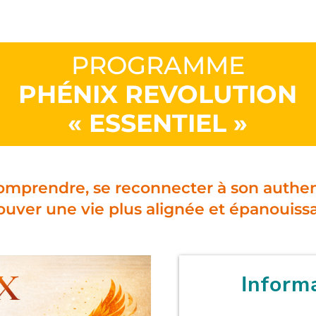
PROGRAMME
PHÉNIX REVOLUTION
« ESSENTIEL »
mprendre, se reconnecter à son authenti
ouver une vie plus alignée et épanouiss
Inform