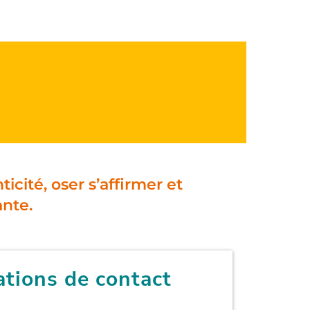
cité, oser s’affirmer et
ante.
ations de contact