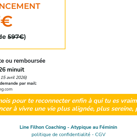
LANCEMENT
7€
 de
597€
)
ite ou remboursée
026 minuit
 15 avril 2026)
demande par mail:
ing.com
mois pour te reconnecter enfin à qui tu es vrai
er à vivre une vie plus alignée, plus sereine, 
Line Filhon Coaching
-
Atypique au Féminin
politique de confidentialité -
CGV