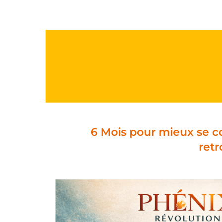
6 Mois pour mieux se co
retr