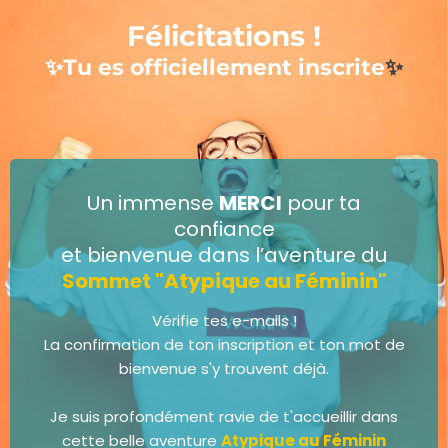
Félicitations !
✨Tu es officiellement inscrite
✨
Un immense
MERCI
pour ta
confiance
et bienvenue dans l’aventure du
Sommet "Atypique au Féminin"
Vérifie tes e-mails !
La confirmation de ton inscription et ton mot de
bienvenue s'y trouvent déjà.
Je suis profondément ravie de t'accueillir dans
cette belle aventure
Atypique au Féminin