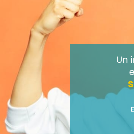
Un 
e
S
E