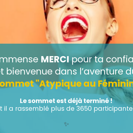
immense
MERCI
pour ta confi
t bienvenue dans l’aventure d
ommet "Atypique au Fémini
Le sommet est déjà terminé !
t il a rassemblé plus de 3650 participante
✨