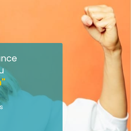
ance
u
n"
s