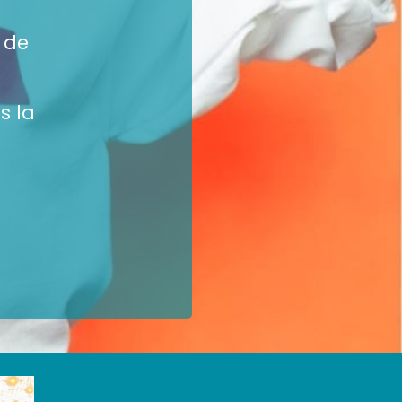
 de
s la