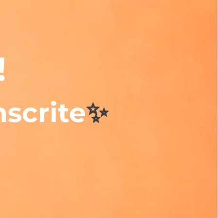
!
nscrite
✨