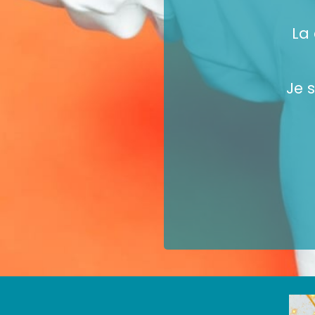
La 
Je 