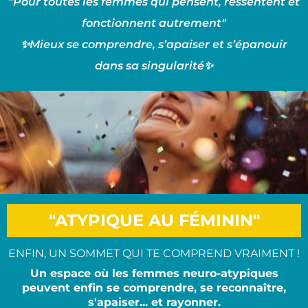
"Pour toutes les femmes qui pensent, ressentent et
fonctionnent autrement"
✨Mieux se comprendre, s’apaiser et s’épanouir
dans sa singularité✨
"ATYPIQUE AU FÉMININ"
ENFIN, UN SOMMET QUI TE COMPREND VRAIMENT !
Un espace où les femmes neuro-atypiques
peuvent enfin se comprendre, se reconnaître,
s'apaiser... et rayonner.