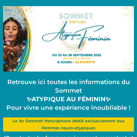
Retrouve ici toutes les informations du
Sommet
✨ATYPIQUE AU FÉMININ✨
Pour vivre une expérience inoubliable !
Le 1er Sommet francophone dédié exclusivement aux
Femmes neuro-atypiques