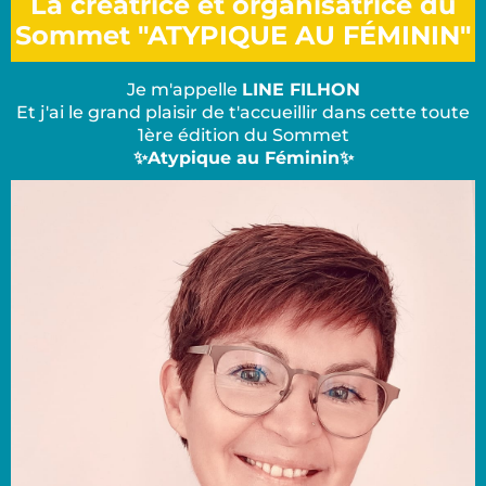
La créatrice et organisatrice du
Sommet
"ATYPIQUE AU FÉMININ"
Je m'appelle
LINE FILHON
Et j'ai le grand plaisir de t'accueillir dans cette toute
1ère édition du Sommet
✨Atypique au Féminin✨