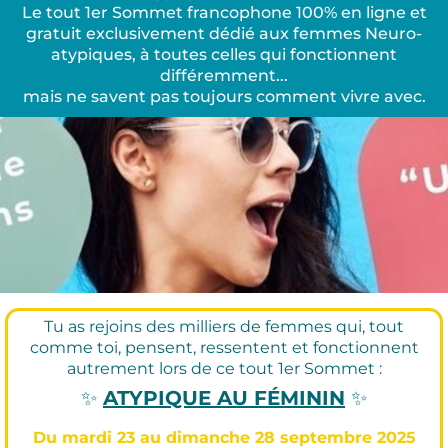
Le tout 1er Sommet francophone 100% en ligne et
gratuit exclusivement dédié aux femmes Neuro-
atypiques, à toutes celles qui fonctionnent
différemment...
mais ne savent pas toujours comment vivre avec.
Tu as rejoins des milliers de femmes qui, tout
comme toi, pensent, ressentent et fonctionnent
autrement lors de ce tout 1er Sommet :
✨
ATYPIQUE AU FÉMININ
✨
Du mardi 23 au dimanche 28 septembre 2025