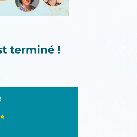
t terminé !
e
✨