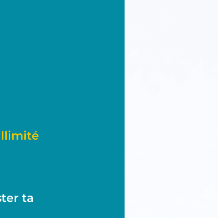
limité
ter ta