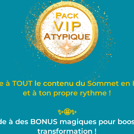
e à TOUT
le contenu du
Sommet en Il
et à ton
propre
rythme !
✨🤩✨
e à des BONUS magiques pour boos
transformation !