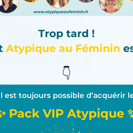
Trop tard !
t
Atypique au Féminin
es
👇
Il est toujours possible d’acquérir l
✨ Pack VIP Atypique 