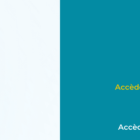
Accèd
Accèd