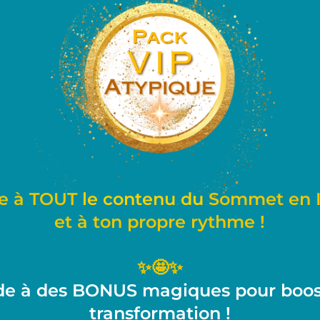
e à TOUT
le contenu du
Sommet en Il
et à ton
propre
rythme !
✨🤩✨
e à des BONUS magiques pour boos
transformation !