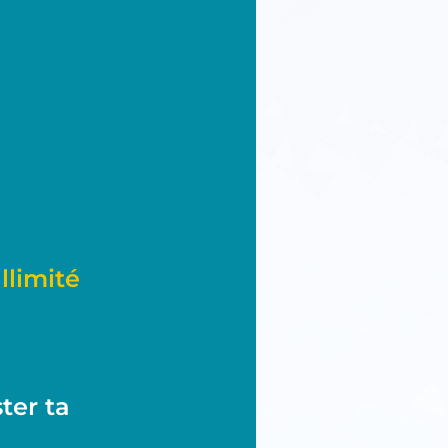
limité
ter ta