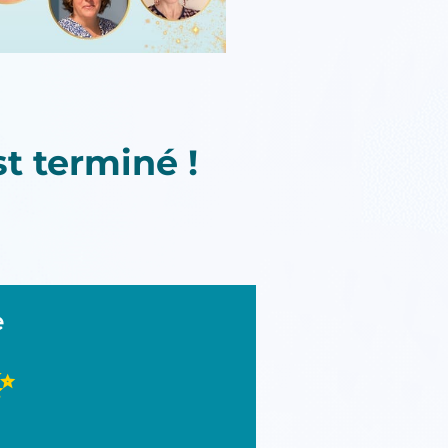
t terminé !
e
✨