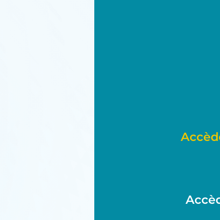
Accèd
Accèd