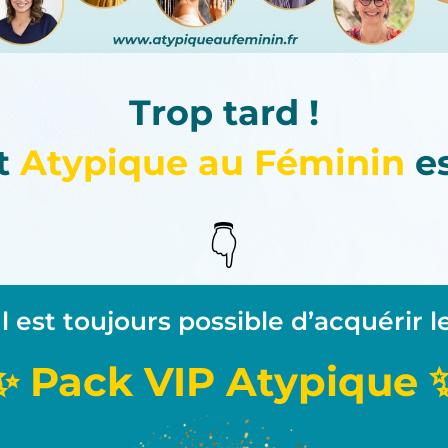
Trop tard !
t
Atypique au Féminin
es
👇
Il est toujours possible d’acquérir l
✨ Pack VIP Atypique 