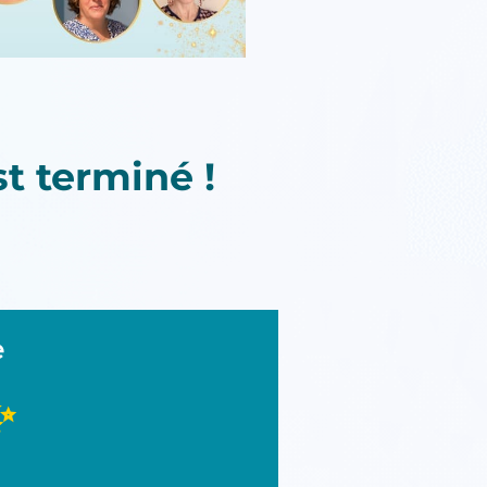
t terminé !
e
✨