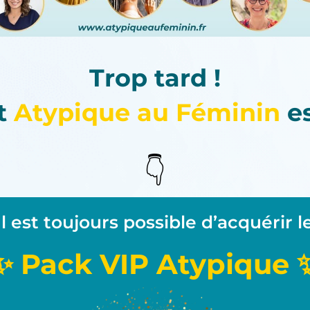
Trop tard !
t
Atypique au Féminin
es
👇
Il est toujours possible d’acquérir l
✨ Pack VIP Atypique 