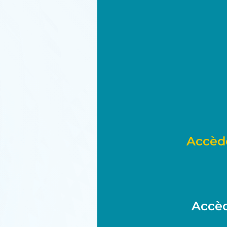
Accèd
Accèd