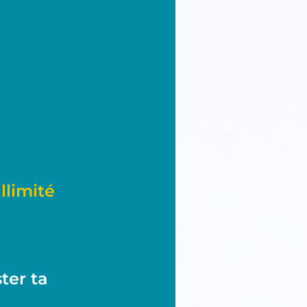
limité
ter ta