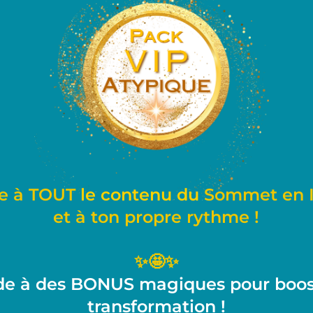
e à TOUT
le contenu du
Sommet en Il
et à ton
propre
rythme !
✨🤩✨
e à des BONUS magiques pour boos
transformation !