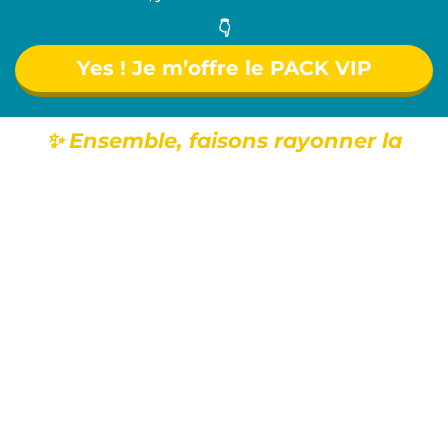
👇
Yes ! Je m’offre le PACK VIP
✨ Ensemble, faisons rayonner la
différence ✨
Line Filhon Coaching - Phenix Académie
-
www.linefilhon-