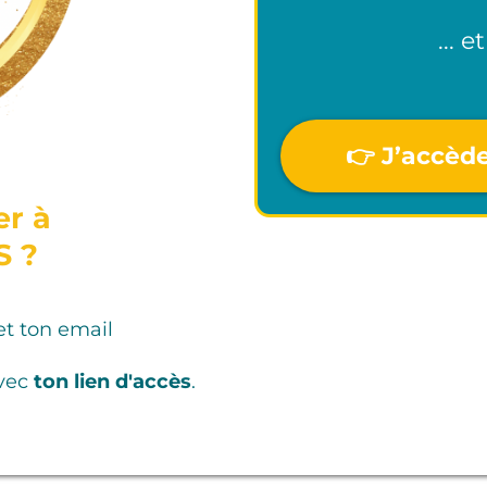
... 
👉 J’accèd
r à
S ?
t ton email
vec
ton lien d'accès
.