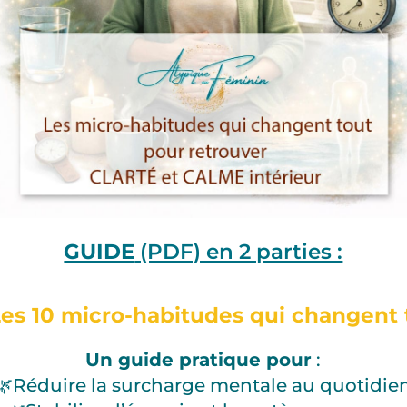
GUIDE
(PDF) en 2 parties :
Les 10 micro-habitudes qui change
nt 
Un guide pratique pour
:
🌿Réduire la surcharge mentale au quotidie