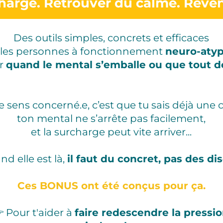
harge. Retrouver du calme. Revenir
Des outils simples, concrets et efficaces
 les personnes à fonctionnement
neuro-aty
er
quand le mental s’emballe ou que tout 
te sens concerné.e, c’est que tu sais déjà une 
ton mental ne s’arrête pas facilement,
et la surcharge peut vite arriver...
nd elle est là,
il faut du concret, pas des di
Ces BONUS ont été conçus pour ça.
 Pour t'aider à
faire redescendre la pressi